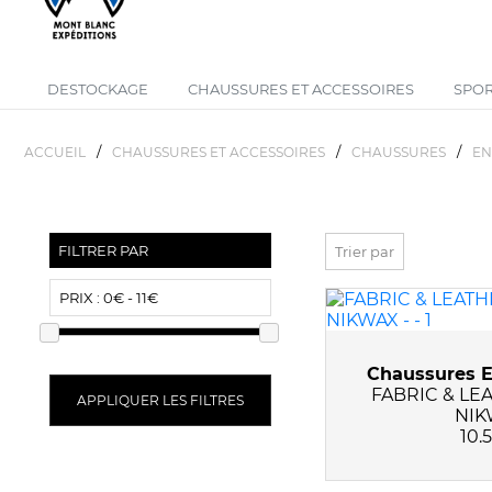
DESTOCKAGE
CHAUSSURES ET ACCESSOIRES
SPOR
/
/
/
ACCUEIL
CHAUSSURES ET ACCESSOIRES
CHAUSSURES
EN
FILTRER PAR
Trier par
PRIX :
0€ - 11€
Chaussures E
FABRIC & LE
APPLIQUER LES FILTRES
NIK
10.