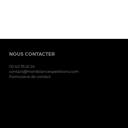
NOUS CONTACTER
02 40 35 22 24
contact@montblancexpeditions.com
Formulaire de contact