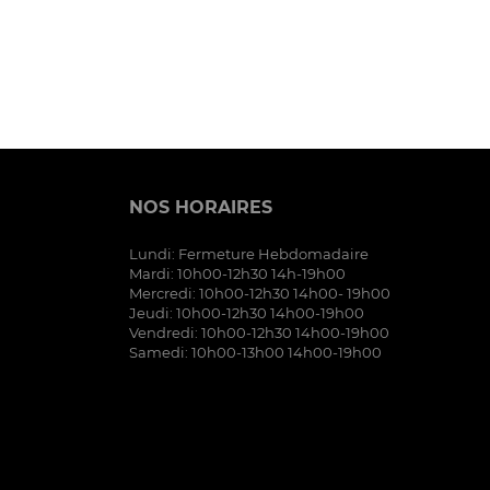
NOS HORAIRES
Lundi: Fermeture Hebdomadaire
Mardi: 10h00-12h30 14h-19h00
Mercredi: 10h00-12h30 14h00- 19h00
Jeudi: 10h00-12h30 14h00-19h00
Vendredi: 10h00-12h30 14h00-19h00
Samedi: 10h00-13h00 14h00-19h00