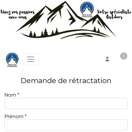
0
Demande de rétractation
Votre panier est vide !
Nom *
Prénom *