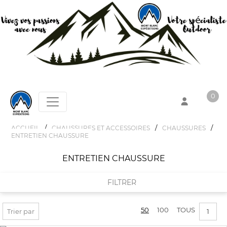
0
/
/
/
ACCUEIL
CHAUSSURES ET ACCESSOIRES
CHAUSSURES
ENTRETIEN CHAUSSURE
Votre panier est vide !
ENTRETIEN CHAUSSURE
FILTRER
50
100
TOUS
FILTRER PAR
Trier par
1