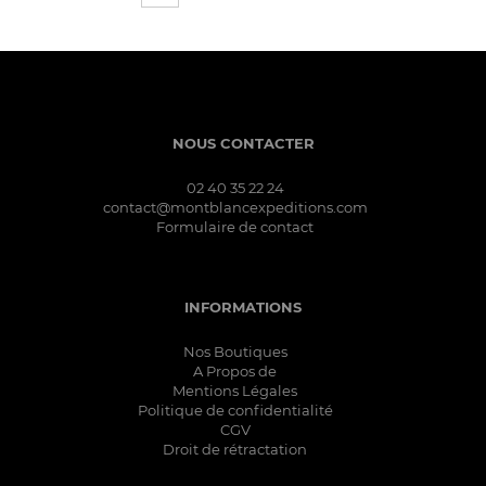
NOUS CONTACTER
02 40 35 22 24
contact@montblancexpeditions.com
Formulaire de contact
INFORMATIONS
Nos Boutiques
A Propos de
Mentions Légales
Politique de confidentialité
CGV
Droit de rétractation