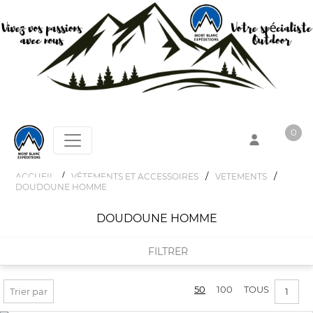
0
/
/
/
ACCUEIL
VÊTEMENTS ET ACCESSOIRES
VETEMENTS
DOUDOUNE HOMME
Votre panier est vide !
DOUDOUNE HOMME
FILTRER
50
100
TOUS
FILTRER PAR
Trier par
1