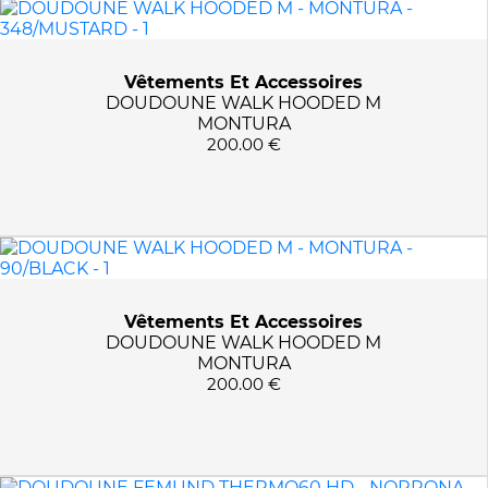
MARQUES
MONTURA
PRIX :
0€ - 400€
Vêtements Et Accessoires
NORRONA
DOUDOUNE WALK HOODED M
MONTURA
200.00 €
TAILLES
S
COULEURS
M
L
1003/EXUBERANCE
APPLIQUER LES FILTRES
XL
2295/INDIGO NIGHT
348/MUSTARD
Vêtements Et Accessoires
DOUDOUNE WALK HOODED M
5630/AREDNALIN
MONTURA
7718/CAVIAR
200.00 €
7718/CAVIAR BLACK
90/BLACK
9368/GUM GREY/ORANGE