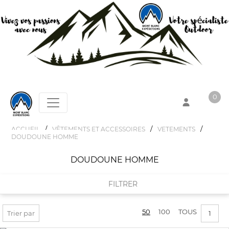
0
/
/
/
ACCUEIL
VÊTEMENTS ET ACCESSOIRES
VETEMENTS
DOUDOUNE HOMME
Votre panier est vide !
DOUDOUNE HOMME
FILTRER
50
100
TOUS
FILTRER PAR
Trier par
1