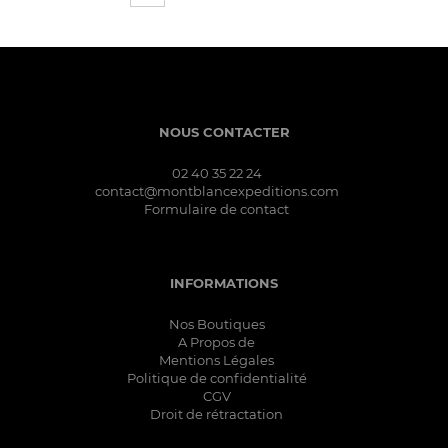
NOUS CONTACTER
02 40 35 22 24
contact@montblancexpeditions.com
Formulaire de contact
INFORMATIONS
Nos Boutiques
A Propos de
Mentions Légales
Politique de confidentialité
CGV
Droit de rétractation