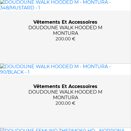
MARQUES
MONTURA
PRIX :
0€ - 400€
Vêtements Et Accessoires
NORRONA
DOUDOUNE WALK HOODED M
MONTURA
200.00 €
TAILLES
S
COULEURS
M
L
1003/EXUBERANCE
APPLIQUER LES FILTRES
XL
2295/INDIGO NIGHT
348/MUSTARD
Vêtements Et Accessoires
DOUDOUNE WALK HOODED M
5630/AREDNALIN
MONTURA
7718/CAVIAR
200.00 €
7718/CAVIAR BLACK
90/BLACK
9368/GUM GREY/ORANGE