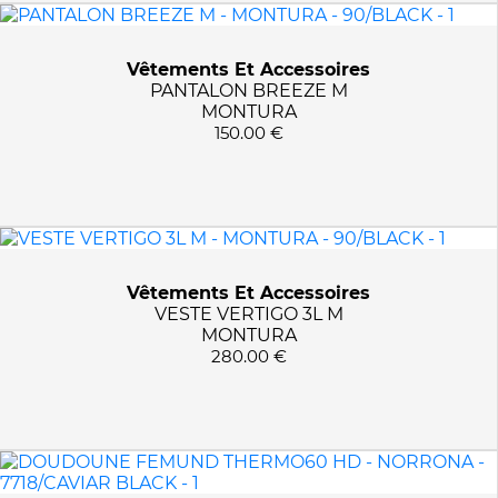
4401/MIDNIGHT N HTR
4411/OATMEAL
Vêtements Et Accessoires
4415/BOA
PANTALON BREEZE M
454/NAVY ROUND TOP P
MONTURA
150.00 €
49/SAGE GREEN
4914/S GREEN/WIN RED
513/PINK AZALEA
519/CAMELIA
5230
5471/FLASH
Vêtements Et Accessoires
VESTE VERTIGO 3L M
550/BLACK
MONTURA
5502/GOLDEN PALM
280.00 €
555/DARK NAVY
555/MULTI
555/NONE
561/ROSE PINK
5625/CAMELFLAGE