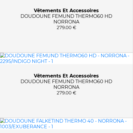
5630/AREDNALIN
Vêtements Et Accessoires
566/CYBERPINK
DOUDOUNE FEMUND THERMO60 HD
NORRONA
595/BATON ROUGE
279.00 €
6116/SPACE BLUE
6120/MARINE
6123/MARINE
632/MAROON
640/LILAC SAND
653/GARNET
Vêtements Et Accessoires
6598/BLUE POND
DOUDOUNE FEMUND THERMO60 HD
NORRONA
663/WILD RHUBARB DIP
279.00 €
6647/BRITTANY BLUE
6648/AQUA HAZE
6670/JEANS
6751/CAPITAIN
706/TEAL BLUE