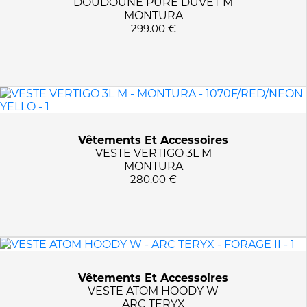
DOUDOUNE PURE DUVET M
BLACK/DYNASTY
MONTURA
299.00 €
BLACK/HI-VIS YELLOW
BLK/BLK
BOUGI GINGER
BOXCAR
BP6/BLACK/BLACK
CANVAS
Vêtements Et Accessoires
CYPRESS/NIGHT SKY
VESTE VERTIGO 3L M
CYPRESS/REDWOOD
MONTURA
DKBLUE/DKBLUE
280.00 €
DYNASTY
FORAGE
FORAGE II
GUIA PEREGRINO
HEATHER BLUE
Vêtements Et Accessoires
JW4/DARK BLUE
VESTE ATOM HOODY W
ARC TERYX
KAM COPPER