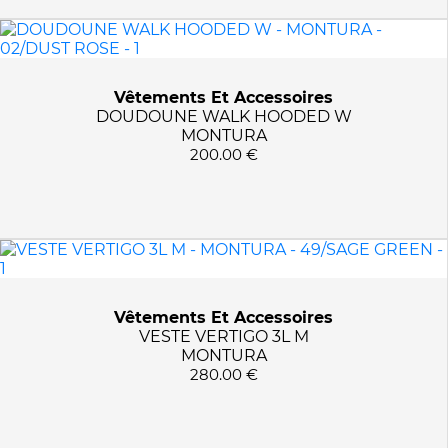
255/FIDDLEHEAD
2631/JET HTR/EPR/BLK
3000/BLACK
Vêtements Et Accessoires
3001/BLACK
DOUDOUNE WALK HOODED W
3002/BLACK
MONTURA
200.00 €
3003/BLACK
3004/BREEN
3006/LODEN GREEN
3010/BLACK MIX
3010/BLACK-MIX
3010/BLACKMIX
Vêtements Et Accessoires
3010/MALACHITE GREEN
VESTE VERTIGO 3L M
303/DESERT
MONTURA
304/D. OLIVE/DIPSEA
280.00 €
3180
3240/HEMATITE