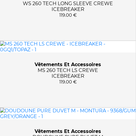
901/GRAPHITE
WS 260 TECH LONG SLEEVE CREWE
ICEBREAKER
902/SLATE GREY
119.00 €
914/ASH
92/CHARCOAL GREY
9368/GUM GREY/ORANGE
937/GREY
9728/MYOGA
9911/WHISPER WHITE
Vêtements Et Accessoires
9912/S WHITE/OATMEAL
MS 260 TECH LS CREWE
9928/SNOW WHITE
ICEBREAKER
119.00 €
999/BLACK
A011/JET HTHR/BLACK
A741/LICHEN
A901/DAWN HEATHER
ARTIC SILK
ASTER HTHR/SOLITUDE
Vêtements Et Accessoires
BLACK