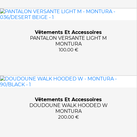
0L21/FLINT BLUE
0LH1/PINK QUARTZ
1002/GOLD FLAMME
1003/EXUBERANCE
Vêtements Et Accessoires
1070F/RED/NEON YELLO
PANTALON VERSANTE LIGHT M
MONTURA
1107/PAPRIKA
100.00 €
115/CHALK
1361/JETHTHR EXPRESS
1361/JETHTHR/EXPRESS
200/BLACK
2020/WHITE MIX
2020/WHITE-MIX
Vêtements Et Accessoires
204/EVERGLADE
DOUDOUNE WALK HOODED W
2208/CORONET BLUE
MONTURA
200.00 €
2295/INDIGO NIGHT
2295/INDIGO NIGHT BL
2308/VINTAGE INDIGO