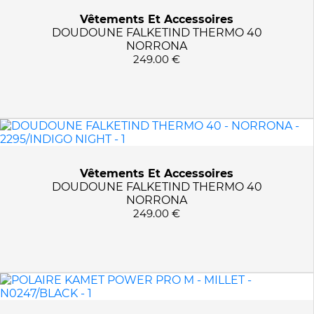
707/BLUE
Vêtements Et Accessoires
715/DARK NAVY
DOUDOUNE FALKETIND THERMO 40
728/LAVENDER
NORRONA
249.00 €
7317/SAPHIR
739/LAKE BLUE
761/WATER BLUE
7630/MINT
766/DARK DENIM
7718/CAVIAR
Vêtements Et Accessoires
7718/CAVIAR BLACK
DOUDOUNE FALKETIND THERMO 40
7754/HERB
NORRONA
249.00 €
779/NIGHT BLUE
7821/JETHTHR/MONSOON
7830/OLIVE
787/NAVY
7962/VERTIGO
801/LIME