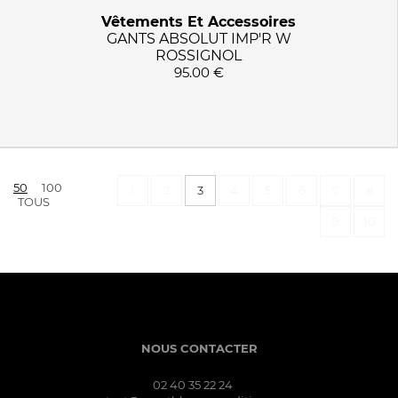
Vêtements Et Accessoires
GANTS ABSOLUT IMP'R W
ROSSIGNOL
95.00 €
50
100
1
2
3
4
5
6
7
8
TOUS
9
10
NOUS CONTACTER
02 40 35 22 24