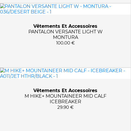
333/COPPER
335/ELM
3378/PESTO
3403/LIGHT GREY
Vêtements Et Accessoires
PANTALON VERSANTE LIGHT W
342/POWDER
MONTURA
348/MUSTARD
100.00 €
348/PEANUT
3516/SAGE GREEN
3886/DARK IVY
4011/MIDNIGHT NAVY
4013/GRITSTONE
4100/NATUREMEL
Vêtements Et Accessoires
M HIKE+ MOUNTAINEER MID CALF
4200/NATURAL
ICEBREAKER
422/TIBETAN RED
29.90 €
425/RED
4310/KITT MOULINE
4401/MIDNIGHT HTHR