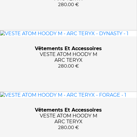
280.00 €
KEFFY NECTARINE
KHAKI
LIMESTONE/NIGHT SKY
LOGO BLACK
LQ9/NAT/NAT
Vêtements Et Accessoires
MALLARD BLUE
VESTE ATOM HOODY M
N0043/PAPRIKA/PEPPER
ARC TERYX
280.00 €
N0046/GRANITE TARMAC
N0247/BLACK
N0247/NOIR
N0395/DARK DENIM
N2987/GRANITE
N3170/ICON BLUE
Vêtements Et Accessoires
VESTE ATOM HOODY M
N3171/CORONET BLUE
ARC TERYX
N4239/SEAWEED
280.00 €
N4331/MACAW GREEN