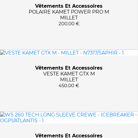
Vêtements Et Accessoires
8017/CORAL
POLAIRE KAMET POWER PRO M
809/FOREST
MILLET
826/SEAGROVE GREEN
200.00 €
843/BARK
8531/NIGHTSHADE
854/KHAKI
8564/ROSE
8593
Vêtements Et Accessoires
8806/BELUGA
VESTE KAMET GTX M
MILLET
8830/RUBY
450.00 €
8831/CAMBERRY/BLACK
8874/WINTER TWIG
8888/BUNGEE C/WINTER
8889/WINTER T/CAVIAR
89073/G BLUE/TURQOIS
90/BLACK
Vêtements Et Accessoires