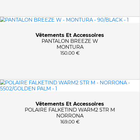
N7094/GRAPE LEAF
N7317/SAPHIR
N8014/FOGGY DEW
N8408/PAPRIKA
Vêtements Et Accessoires
N9328/DORITE/DORITE
PANTALON BREEZE W
N9904/DORITE
MONTURA
150.00 €
NAT/NAT
NAVY
NIGHT SKY/CHALK
NORVAL DENIM
OGP1/ATLANTIS
POPPY RED
Vêtements Et Accessoires
SANDSTONE
POLAIRE FALKETIND WARM2 STR M
SEQUOIA/SOLARIS
NORRONA
169.00 €
SOLID BLACK
SOLID CORAL RED
SOLID WHITE