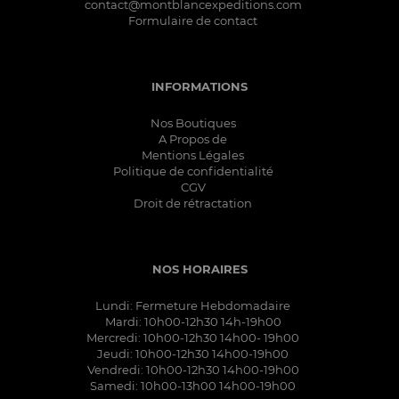
contact@montblancexpeditions.com
POLAIRE FEMME
Formulaire de contact
XL
059/KHAKI
POLAIRE HOMME
XXL
0691/LODEN
PONCHO UNISEXE
0D51/OBSIDIAN BLACK
SHORT FEMME
INFORMATIONS
0FB01/BLK OBSEDIAN
SHORT HOMME
0FB1/BLACK OBSIDIAN
Nos Boutiques
SOUS VETEMENT FEMME
A Propos de
0FS1/ETHER/ALLOY
SOUS VETEMENT HOMME
Mentions Légales
0GL1/ECRU HTHR
Politique de confidentialité
T-SHIRT FEMME
CGV
0GP1/ATLANTIS
T-SHIRT HOMME
Droit de rétractation
0GQ1/TOPAZ
TOUR DE COU UNISEXE
0GR1/TRAIL
VESTE CHAUDE FEMME
0GS1/AGATE
NOS HORAIRES
VESTE CHAUDE HOMME
0GU1/BLUSH
VESTE FEMME
Lundi: Fermeture Hebdomadaire
0GW1/JAVA
VESTE HOMME
Mardi: 10h00-12h30 14h-19h00
0GX1/FLAGSTONE
Mercredi: 10h00-12h30 14h00- 19h00
Jeudi: 10h00-12h30 14h00-19h00
0GZ1/SEAGLASS
Vendredi: 10h00-12h30 14h00-19h00
0HN1/B HTHR/ALLOY
Samedi: 10h00-13h00 14h00-19h00