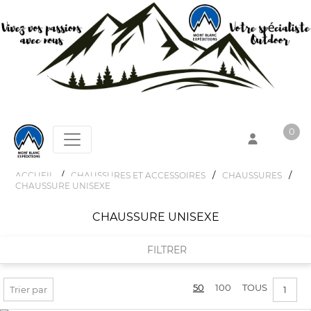
0
/
/
/
ACCUEIL
CHAUSSURES ET ACCESSOIRES
CHAUSSURES
CHAUSSURE UNISEXE
Votre panier est vide !
CHAUSSURE UNISEXE
FILTRER
50
100
TOUS
FILTRER PAR
Trier par
1