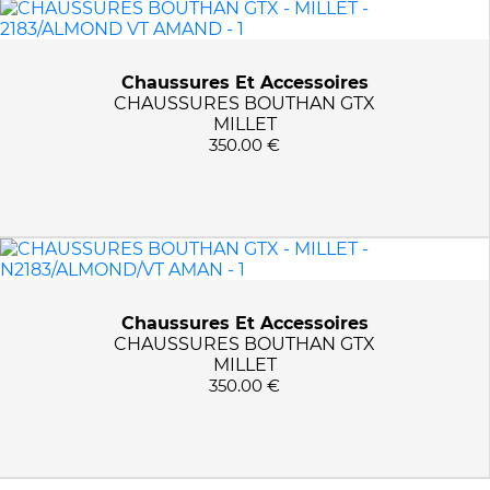
PRIX :
0€ - 351€
Chaussures Et Accessoires
TAILLES
CHAUSSURES BOUTHAN GTX
MILLET
10 1/2
350.00 €
COULEURS
11
7.5
2183/ALMOND VT AMAND
APPLIQUER LES FILTRES
9
N2183/ALMOND/VT AMAN
9 1/2
Chaussures Et Accessoires
CHAUSSURES BOUTHAN GTX
MILLET
350.00 €