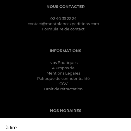
NOUS CONTACTER
02 40 35 22 24
contact@montblancexpeditions.com
Formulaire de contact
INFORMATIONS
Nos Boutiques
A Propos de
Mentions Légales
Politique de confidentialité
CGV
Droit de rétractation
NOS HORAIRES
Lundi: Fermeture Hebdomadaire
à lire...
Mardi: 10h00-12h30 14h-19h00