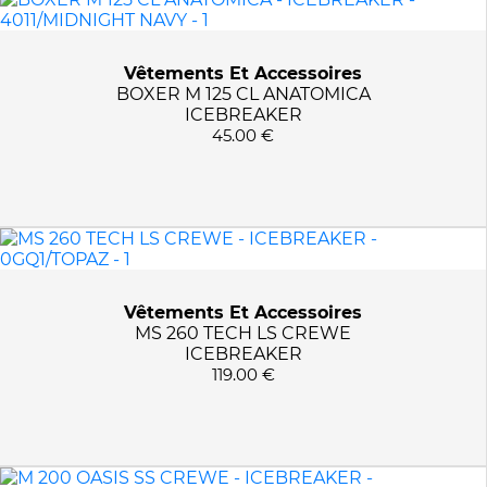
0GR1/TRAIL
0GS1/AGATE
0GX1/FLAGSTONE
Vêtements Et Accessoires
0L21/FLINT BLUE
BOXER M 125 CL ANATOMICA
ICEBREAKER
3000/BLACK
45.00 €
4011/MIDNIGHT NAVY
6116/SPACE BLUE
OGP1/ATLANTIS
Vêtements Et Accessoires
MS 260 TECH LS CREWE
ICEBREAKER
119.00 €