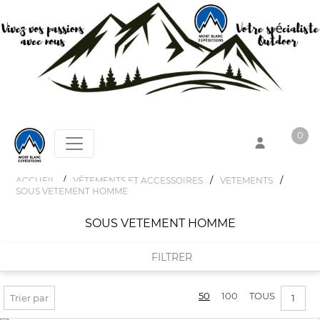
0
/
/
/
ACCUEIL
VÊTEMENTS ET ACCESSOIRES
VETEMENTS
SOUS VETEMENT HOMME
Votre panier est vide !
SOUS VETEMENT HOMME
FILTRER
50
100
TOUS
FILTRER PAR
Trier par
1