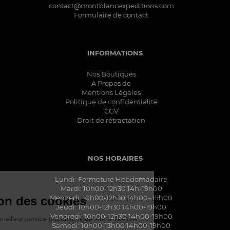
contact@montblancexpeditions.com
Formulaire de contact
INFORMATIONS
Nos Boutiques
A Propos de
Mentions Légales
Politique de confidentialité
CGV
Droit de rétractation
NOS HORAIRES
Lundi: Fermeture Hebdomadaire
à lire...
Mardi: 10h00-12h30 14h-19h00
Mercredi: 10h00-12h30 14h00- 19h00
Votre gestion des cookies
Jeudi: 10h00-12h30 14h00-19h00
Vendredi: 10h00-12h30 14h00-19h00
Pour vous apporter le meilleur service possible, notre site utilise des
Samedi: 10h00-13h00 14h00-19h00
cookies
: