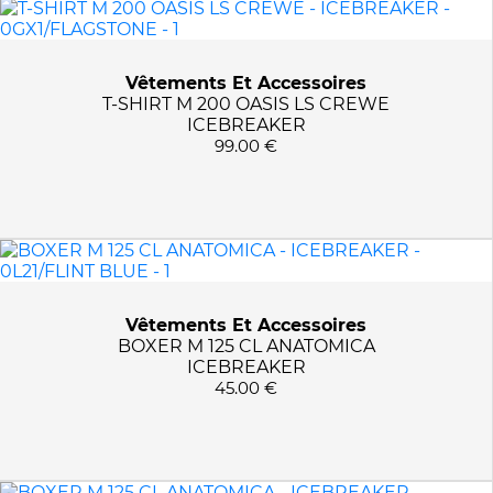
MARQUES
FALKE
PRIX :
0€ - 140€
Vêtements Et Accessoires
ICEBREAKER
T-SHIRT M 200 OASIS LS CREWE
ICEBREAKER
99.00 €
TAILLES
S
COULEURS
M
L
0011/BLACK
APPLIQUER LES FILTRES
XL
0131/GRITSTONE
XXL
0131/GRITSTONE HTHR
Vêtements Et Accessoires
BOXER M 125 CL ANATOMICA
01C1/PORT
ICEBREAKER
01G1/MOSS
45.00 €
0691/LODEN
0GP1/ATLANTIS
0GQ1/TOPAZ