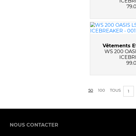
ICEBR
79.
Vêtements Et
WS 200 OAS
ICEBR
99.
50
100
TOUS
1
NOUS CONTACTER