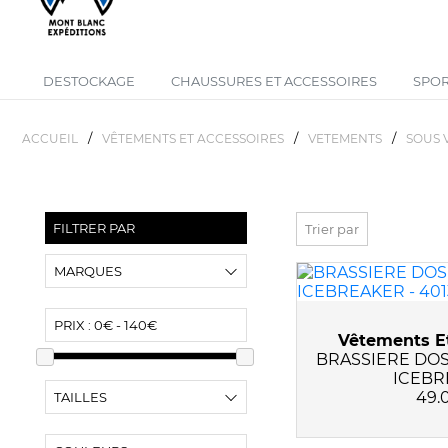
DESTOCKAGE
CHAUSSURES ET ACCESSOIRES
SPOR
/
/
/
ACCUEIL
VÊTEMENTS ET ACCESSOIRES
VETEMENTS
SOUS 
FILTRER PAR
Trier par
MARQUES
FALKE
PRIX :
0€ - 140€
Vêtements Et
ICEBREAKER
BRASSIERE DOS
ICEBR
49.
TAILLES
XS