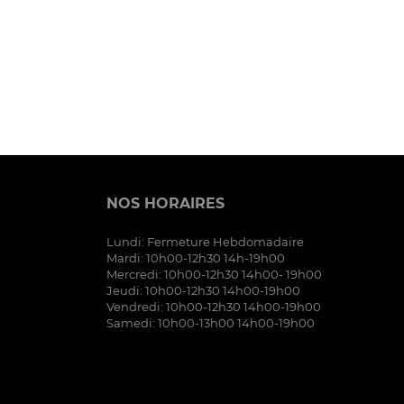
NOS HORAIRES
Lundi: Fermeture Hebdomadaire
Mardi: 10h00-12h30 14h-19h00
Mercredi: 10h00-12h30 14h00- 19h00
Jeudi: 10h00-12h30 14h00-19h00
Vendredi: 10h00-12h30 14h00-19h00
Samedi: 10h00-13h00 14h00-19h00