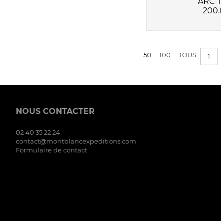
ARC 
200.
50
100
TOUS
1
NOUS CONTACTER
02 40 35 22 24
contact@montblancexpeditions.com
Formulaire de contact