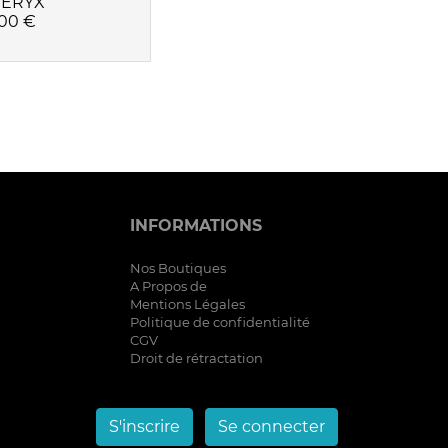
TERYX
00 €
INFORMATIONS
Nos Boutiques
A Propos de
Mentions Légales
Politique de confidentialité
CGV
Droit de rétractation
S'inscrire
Se connecter