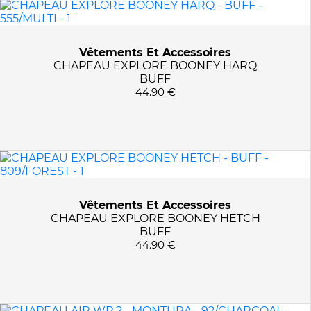
MARQUES
BUFF
PRIX :
0€ - 50€
Vêtements Et Accessoires
MONTURA
CHAPEAU EXPLORE BOONEY HARQ
BUFF
44.90 €
TAILLES
L/XL
COULEURS
S/M
49/SAGE GREEN
APPLIQUER LES FILTRES
555/MULTI
809/FOREST
Vêtements Et Accessoires
CHAPEAU EXPLORE BOONEY HETCH
92/CHARCOAL GREY
BUFF
44.90 €