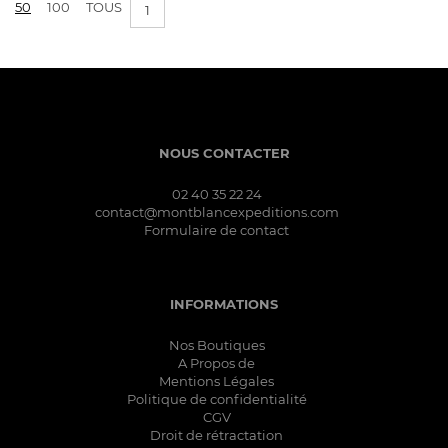
50
100
TOUS
1
NOUS CONTACTER
02 40 35 22 24
contact@montblancexpeditions.com
Formulaire de contact
INFORMATIONS
Nos Boutiques
A Propos de
Mentions Légales
Politique de confidentialité
CGV
Droit de rétractation