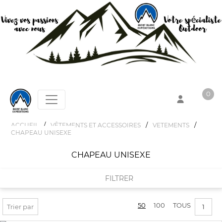
0
/
/
/
ACCUEIL
VÊTEMENTS ET ACCESSOIRES
VETEMENTS
CHAPEAU UNISEXE
Votre panier est vide !
CHAPEAU UNISEXE
FILTRER
50
100
TOUS
FILTRER PAR
Trier par
1