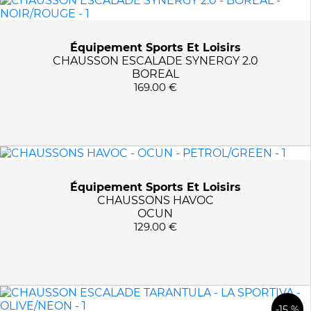
42
OLIVE/NEON
43
PETROL/GREEN
43 1/2
PETROL/RED
Équipement Sports Et Loisirs
44
SPACE BLUE/MAPLE
CHAUSSON ESCALADE SYNERGY 2.0
BOREAL
44 1/2
TEERA
169.00 €
45
VERT
45 1/2
46
47
5 UK
Équipement Sports Et Loisirs
5.5 UK
CHAUSSONS HAVOC
6 UK
OCUN
129.00 €
6.5 UK
7 UK
7.5 UK
8 UK
8.5 UK
-15 %