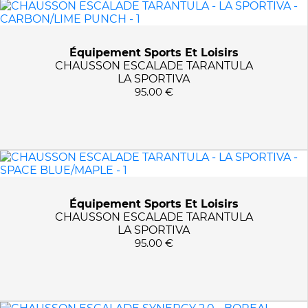
MARQUES
BOREAL
PRIX :
0€ - 170€
Équipement Sports Et Loisirs
LA SPORTIVA
CHAUSSON ESCALADE TARANTULA
OCUN
LA SPORTIVA
95.00 €
TAILLES
10 UK
COULEURS
10.5 UK
37 1/2
BLACK/POPPY
APPLIQUER LES FILTRES
38
CARBON/LIME PUNCH
38 1/2
GREEN MALACHITE
Équipement Sports Et Loisirs
CHAUSSON ESCALADE TARANTULA
39
GREY/GREEN
LA SPORTIVA
39 1/2
HAWAIIAN SUN/LIME PU
95.00 €
40
NOIR/ORANGE/JAUNE
41
NOIR/ROUGE
41 1/2
NOIR/VERT