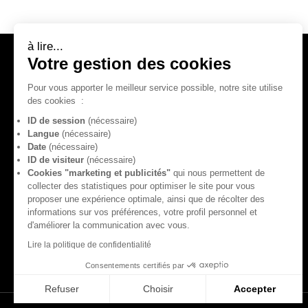
à lire...
Votre gestion des cookies
NOUS CONTACTER
Pour vous apporter le meilleur service possible, notre site utilise
02 40 35 22 24
des cookies
:
contact@montblancexpeditions.com
ID de session
(nécessaire)
Formulaire de contact
Langue
(nécessaire)
Date
(nécessaire)
ID de visiteur
(nécessaire)
Cookies "marketing et publicités"
qui nous permettent de
collecter des statistiques pour optimiser le site pour vous
proposer une expérience optimale, ainsi que de récolter des
informations sur vos préférences, votre profil personnel et
d'améliorer la communication avec vous.
Lire la politique de confidentialité
Consentements certifiés par
Refuser
Choisir
Accepter