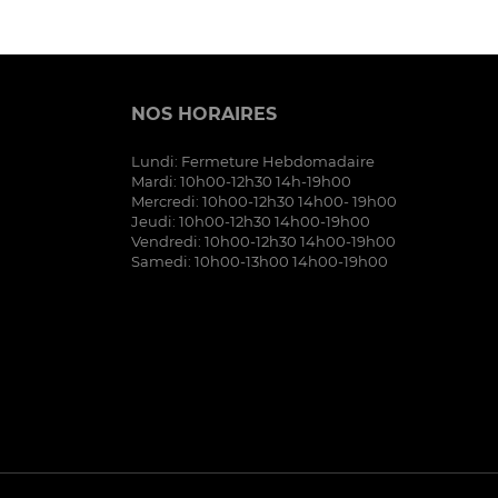
NOS HORAIRES
Lundi: Fermeture Hebdomadaire
Mardi: 10h00-12h30 14h-19h00
Mercredi: 10h00-12h30 14h00- 19h00
Jeudi: 10h00-12h30 14h00-19h00
Vendredi: 10h00-12h30 14h00-19h00
Samedi: 10h00-13h00 14h00-19h00