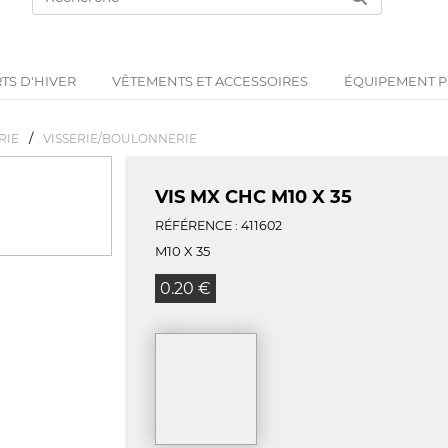
TS D'HIVER
VÊTEMENTS ET ACCESSOIRES
ÉQUIPEMENT PR
/
RIE
VISSERIE/BOULONNERIE
VIS MX CHC M10 X 35
RÉFÉRENCE : 411602
M10 X 35
0.20 €