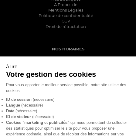
A Propos de
Mentions Légales
Politique de confidentialité
CGV
Droit de rétractation
NOS HORAIRES
Lundi: Fermeture Hebdomadaire
à lire...
Mardi: 10h00-12h30 14h-19h00
Mercredi: 10h00-12h30 14h00- 19h00
Votre gestion des cookies
Jeudi: 10h00-12h30 14h00-19h00
Vendredi: 10h00-12h30 14h00-19h00
Pour vous apporter le meilleur service possible, notre site utilise des
Samedi: 10h00-13h00 14h00-19h00
cookies
:
ID de session
(nécessaire)
Langue
(nécessaire)
S'inscrire
Se connecter
Date
(nécessaire)
ID de visiteur
(nécessaire)
Cookies "marketing et publicités"
qui nous permettent de collecter
des statistiques pour optimiser le site pour vous proposer une
expérience optimale, ainsi que de récolter des informations sur vos