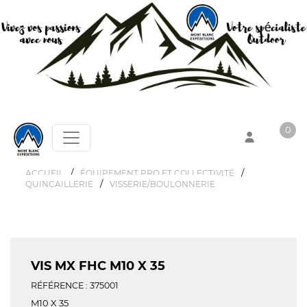
0
/
/
ACCUEIL
ÉQUIPEMENT PRO ET COLLECTIVITÉ
/
QUINCAILLERIE
VISSERIE/BOULONNERIE
Votre panier est vide !
VIS MX FHC M10 X 35
RÉFÉRENCE : 375001
M10 X 35