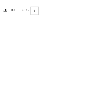
PRIX :
0€ - 1€
50
100
TOUS
1
APPLIQUER LES FILTRES