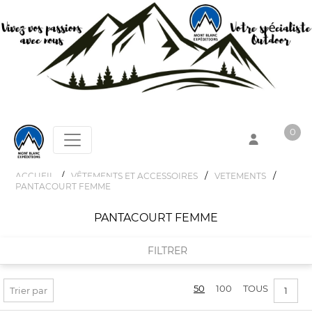
0
/
/
/
ACCUEIL
VÊTEMENTS ET ACCESSOIRES
VETEMENTS
PANTACOURT FEMME
Votre panier est vide !
PANTACOURT FEMME
FILTRER
50
100
TOUS
FILTRER PAR
Trier par
1