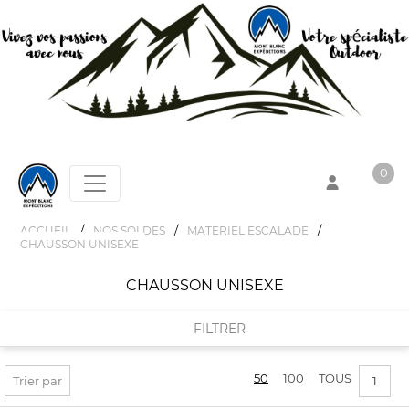
0
/
/
/
ACCUEIL
NOS SOLDES
MATERIEL ESCALADE
CHAUSSON UNISEXE
Votre panier est vide !
CHAUSSON UNISEXE
FILTRER
50
100
TOUS
FILTRER PAR
Trier par
1