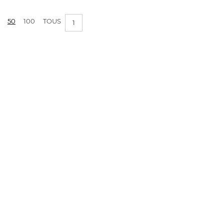
PRIX :
0€ - 1€
50
100
TOUS
1
APPLIQUER LES FILTRES