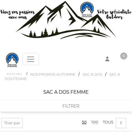
0
/
/
/
ACCUEIL
NOS PROMOS AUTOMNE
SAC A DOS
SAC A
DOS FEMME
Votre panier est vide !
SAC A DOS FEMME
FILTRER
50
100
TOUS
FILTRER PAR
Trier par
1