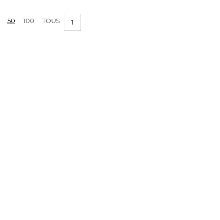
PRIX :
0€ - 1€
50
100
TOUS
1
APPLIQUER LES FILTRES