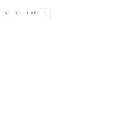
PRIX :
0€ - 1€
50
100
TOUS
1
APPLIQUER LES FILTRES