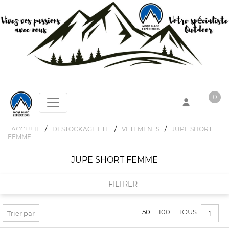
0
/
/
/
ACCUEIL
DESTOCKAGE ETE
VETEMENTS
JUPE SHORT
FEMME
Votre panier est vide !
JUPE SHORT FEMME
FILTRER
50
100
TOUS
FILTRER PAR
Trier par
1