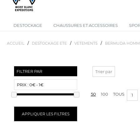
DESTOCKAGE
CHAUSSURES ET ACCESSOIRES
SPOR
/
/
/
ACCUEIL
DESTOCKAGE ETE
VETEMENTS
BERMUDA HOMM
FILTRER PAR
Trier par
PRIX :
0€ - 1€
50
100
TOUS
1
APPLIQUER LES FILTRES