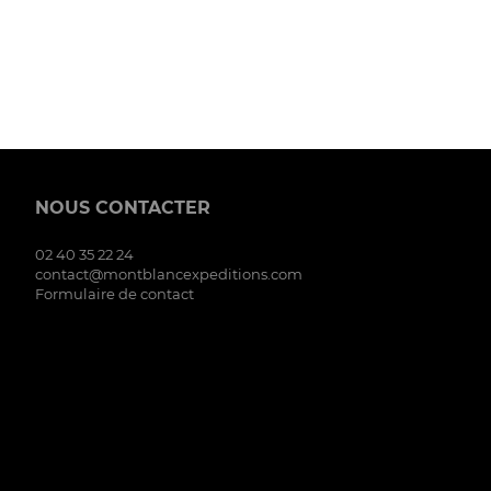
NOUS CONTACTER
02 40 35 22 24
contact@montblancexpeditions.com
Formulaire de contact