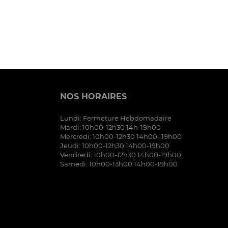
NOS HORAIRES
Lundi: Fermeture Hebdomadaire
Mardi: 10h00-12h30 14h-19h00
Mercredi: 10h00-12h30 14h00- 19h00
Jeudi: 10h00-12h30 14h00-19h00
Vendredi: 10h00-12h30 14h00-19h00
Samedi: 10h00-13h00 14h00-19h00