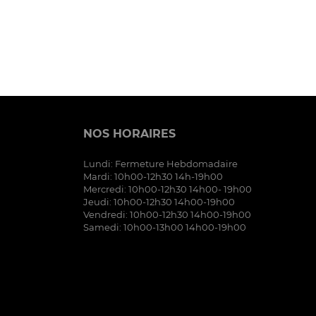
NOS HORAIRES
Lundi: Fermeture Hebdomadaire
Mardi: 10h00-12h30 14h-19h00
Mercredi: 10h00-12h30 14h00- 19h00
Jeudi: 10h00-12h30 14h00-19h00
Vendredi: 10h00-12h30 14h00-19h00
Samedi: 10h00-13h00 14h00-19h00