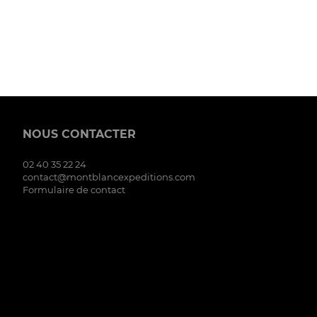
NOUS CONTACTER
02 40 35 22 24
contact@montblancexpeditions.com
Formulaire de contact