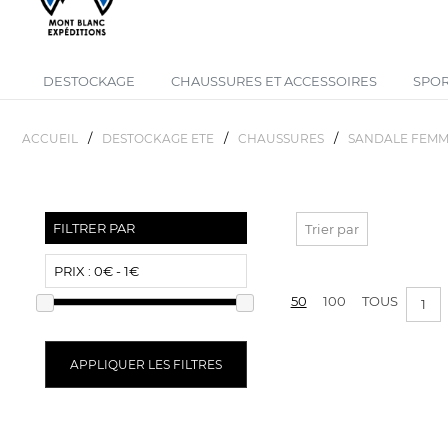
DESTOCKAGE
CHAUSSURES ET ACCESSOIRES
SPOR
/
/
/
ACCUEIL
DESTOCKAGE ETE
CHAUSSURES
SANDALE FEM
FILTRER PAR
Trier par
PRIX :
0€ - 1€
50
100
TOUS
1
APPLIQUER LES FILTRES