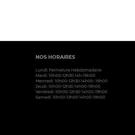
NOS HORAIRES
Lundi: Fermeture Hebdomadaire
Mardi: 10h00-12h30 14h-19h00
Mercredi: 10h00-12h30 14h00- 19h00
Jeudi: 10h00-12h30 14h00-19h00
Vendredi: 10h00-12h30 14h00-19h00
Samedi: 10h00-13h00 14h00-19h00