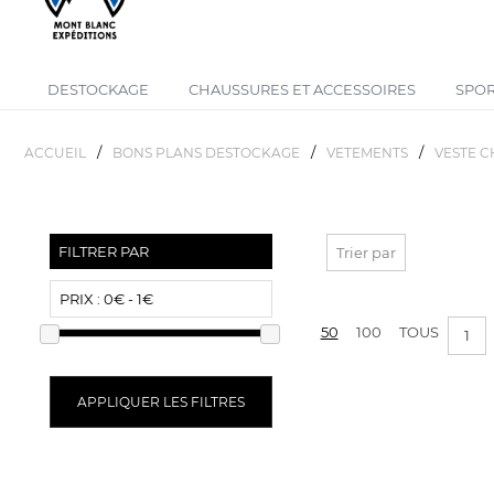
DESTOCKAGE
CHAUSSURES ET ACCESSOIRES
SPOR
/
/
/
ACCUEIL
BONS PLANS DESTOCKAGE
VETEMENTS
VESTE 
FILTRER PAR
Trier par
PRIX :
0€ - 1€
50
100
TOUS
1
APPLIQUER LES FILTRES