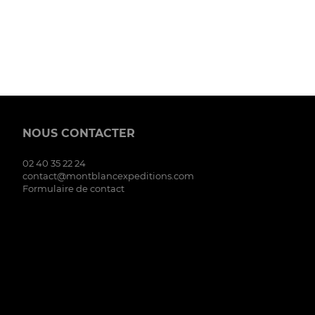
NOUS CONTACTER
02 40 35 22 24
contact@montblancexpeditions.com
Formulaire de contact