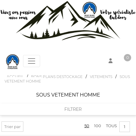
0
/
/
/
ACCUEIL
BONS PLANS DESTOCKAGE
VETEMENTS
SOUS
VETEMENT HOMME
Votre panier est vide !
SOUS VETEMENT HOMME
FILTRER
50
100
TOUS
FILTRER PAR
Trier par
1