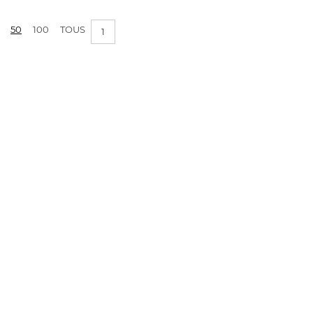
PRIX :
0€ - 1€
50
100
TOUS
1
APPLIQUER LES FILTRES