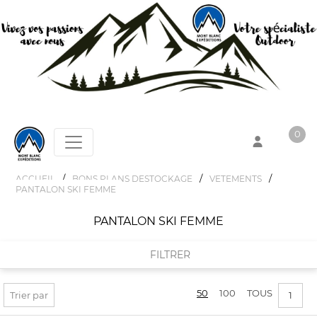
0
/
/
/
ACCUEIL
BONS PLANS DESTOCKAGE
VETEMENTS
PANTALON SKI FEMME
Votre panier est vide !
PANTALON SKI FEMME
FILTRER
50
100
TOUS
FILTRER PAR
Trier par
1