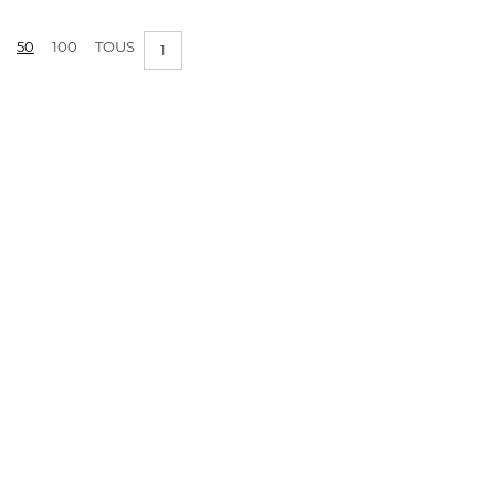
PRIX :
0€ - 1€
50
100
TOUS
1
APPLIQUER LES FILTRES