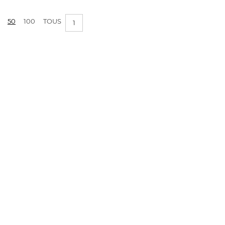
PRIX :
0€ - 1€
50
100
TOUS
1
APPLIQUER LES FILTRES