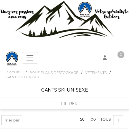
0
/
/
/
ACCUEIL
BONS PLANS DESTOCKAGE
VETEMENTS
GANTS SKI UNISEXE
Votre panier est vide !
GANTS SKI UNISEXE
FILTRER
50
100
TOUS
FILTRER PAR
Trier par
1