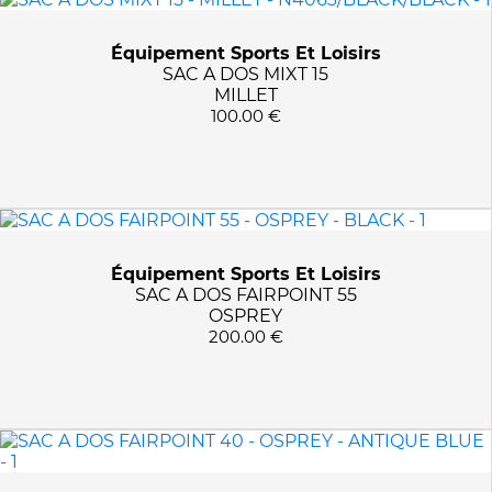
L/XL
A543/ALPINE BLACK
M/L
ANTIQUE BLUE
Équipement Sports Et Loisirs
S/M
ATLAS BLUE
SAC A DOS MIXT 15
BLACK
MILLET
100.00 €
DALE GREY/AGAM BLUE
GARLIC MUST GREEN
N0247/BLACK
N0335/RED
N0395/DARK DENIM
N4063/BLACK/BLACK
Équipement Sports Et Loisirs
SAC A DOS FAIRPOINT 55
N9321/E-BLACK
OSPREY
N9322/E-SAND
200.00 €
N9324/E-DARK BLUE
N9325/EBLACK/SAND
RAYS BLUE