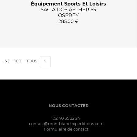
Équipement Sports Et Loisirs
SAC A DOS AETHER 55
OSPREY
285.00 €
50
100
TOUS
1
NOUS CONTACTER
02 40 35 22 24
contact@montblancexpeditions.com
Formulaire de contact