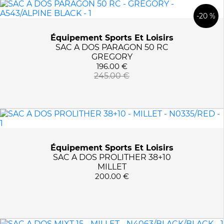
MARQUES
-20 %
GREGORY
PRIX :
0€ - 341€
Équipement Sports Et Loisirs
MILLET
SAC A DOS PARAGON 50 RC
OSPREY
GREGORY
196.00 €
TAILLES
245.00 €
15L
COULEURS
25L
35 L
0527/HALO BLUE
APPLIQUER LES FILTRES
35L
0662/VOLCANIC BLACK
38+10 L
2038/SANDSTONE
Équipement Sports Et Loisirs
SAC A DOS PROLITHER 38+10
40 L
8884/CASCADE GREEN
MILLET
40L
9976/FORAGE GREEN
200.00 €
45+10L
A027/DESERT RED
45L
A259/OXYDE GREEN
55L
A266/FOREST BLACK